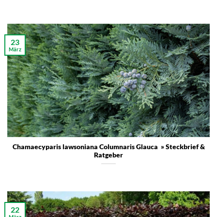
23
März
Chamaecyparis lawsoniana Columnaris Glauca » Steckbrief &
Ratgeber
22
März