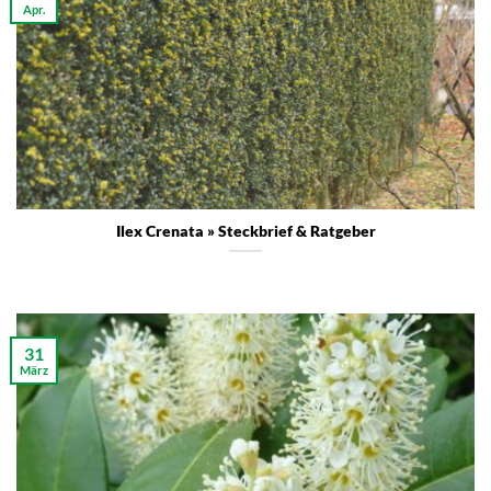
Apr.
Ilex Crenata » Steckbrief & Ratgeber
31
März