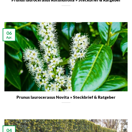
Prunus laurocerasus Rotundifolia » Steckbrief & Ratgeber
06
Apr.
Prunus laurocerasus Novita » Steckbrief & Ratgeber
04