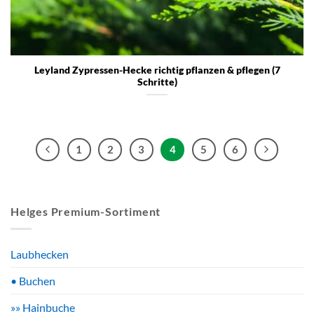
Leyland Zypressen-Hecke richtig pflanzen & pflegen (7
Schritte)
1
2
3
4
5
6
Helges Premium-Sortiment
Laubhecken
• Buchen
»» Hainbuche