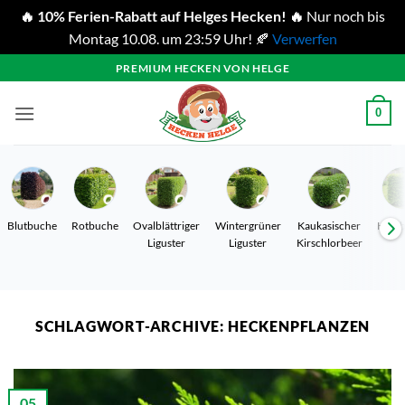
🔥 10% Ferien-Rabatt auf Helges Hecken! 🔥
Nur noch bis
Montag 10.08. um 23:59 Uhr! 🍂
Verwerfen
Zum
PREMIUM HECKEN VON HELGE
Inhalt
springen
0
Blutbuche
Rotbuche
Ovalblättriger
Wintergrüner
Kaukasischer
Hain
Liguster
Liguster
Kirschlorbeer
SCHLAGWORT-ARCHIVE:
HECKENPFLANZEN
05