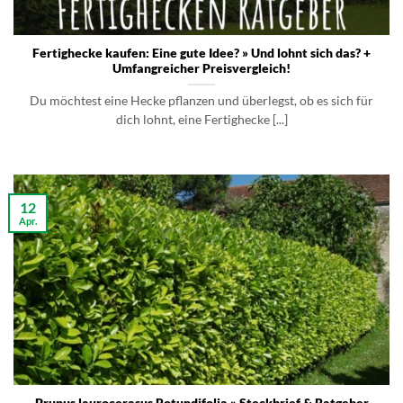
Fertighecke kaufen: Eine gute Idee? » Und lohnt sich das? +
Umfangreicher Preisvergleich!
Du möchtest eine Hecke pflanzen und überlegst, ob es sich für
dich lohnt, eine Fertighecke [...]
12
Apr.