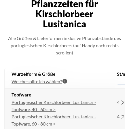
Pflanzzeiten für
Kirschlorbeer
Lusitanica
Alle Größen & Lieferformen inklusive Pflanzabstände des
portugiesischen Kirschlorbeers (auf Handy nach rechts
scrollen)
Wurzelform & Größe
St/m 
Welche sollte ich wählen?
L
Topfware
Portugiesischer Kirschlorbeer 'Lusitanica' -
4 (25 
Topfware, 40 - 60 cm >
Portugiesischer Kirschlorbeer 'Lusitanica' -
4 (25 
Topfware, 60 - 80 cm >