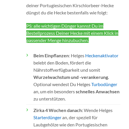
deiner Portugiesischen Kirschlorbeer-Hecke
düngst du die Hecke bestenfalls wie folgt:
PS: alle wichtigen Dünger kannst Du im
Bestellprozess Deiner Hecke mit einem Klick in
passender Menge hinzubuchen.
Beim Einpflanzen
: Helges
Heckenaktivator
belebt den Boden, fördert die
Nährstoffverfügbarkeit und somit
Wurzelwachstum und -verankerung.
Optional wendest Du Helges
Turbodünger
an, um ein besonders
schnelles Anwachsen
zu unterstützen.
Zirka 4 Wochen danach:
Wende Helges
Starterdünger
an, der speziell für
Laubgehölze wie den Portugiesischen