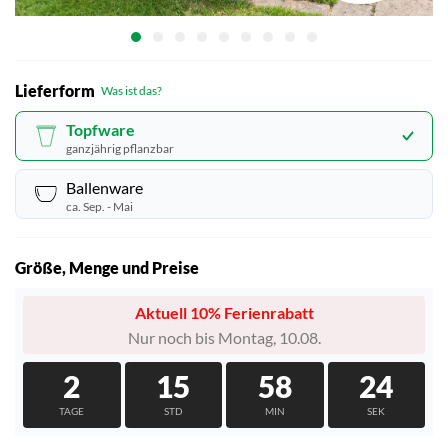
Lieferform
Was ist das?
Topfware
ganzjährig pflanzbar
Ballenware
ca. Sep. - Mai
Größe, Menge und Preise
Aktuell 10% Ferienrabatt
Nur noch bis Montag, 10.08.
2
15
58
22
TAGE
STD
MIN
SEK