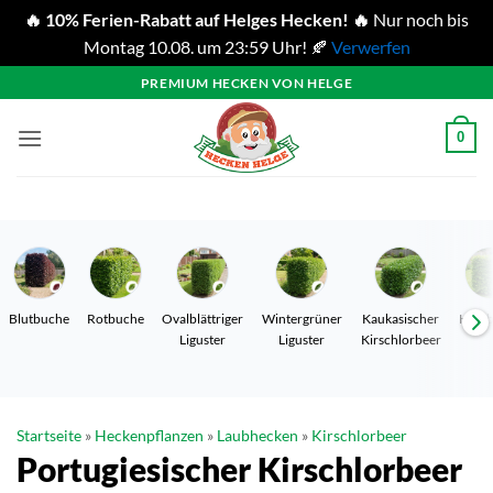
🔥 10% Ferien-Rabatt auf Helges Hecken! 🔥
Nur noch bis
Montag 10.08. um 23:59 Uhr! 🍂
Verwerfen
Zum
PREMIUM HECKEN VON HELGE
Inhalt
springen
0
Blutbuche
Rotbuche
Ovalblättriger
Wintergrüner
Kaukasischer
Hain
Liguster
Liguster
Kirschlorbeer
Startseite
»
Heckenpflanzen
»
Laubhecken
»
Kirschlorbeer
Portugiesischer Kirschlorbeer