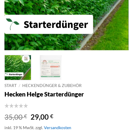
START
/
HECKENDÜNGER & ZUBEHÖR
Hecken Helge Starterdünger
Ursprünglicher
Aktueller
35,00
29,00
€
€
Preis
Preis
inkl. 19 % MwSt.
zzgl.
Versandkosten
war:
ist: