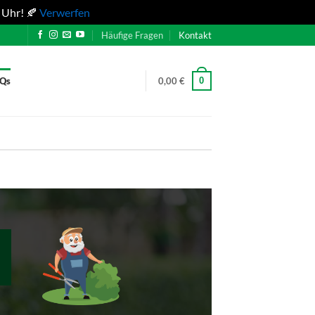
 Uhr! 🍂
Verwerfen
Häufige Fragen
Kontakt
0
AQs
0,00
€