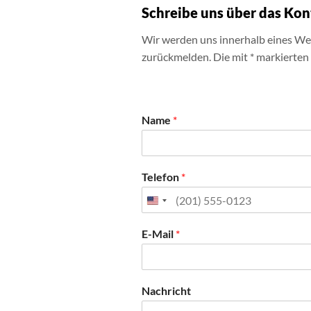
Schreibe uns über das Ko
Wir werden uns innerhalb eines We
zurückmelden. Die mit * markierten F
T
Name
*
e
l
e
f
Telefon
*
o
n
N
a
E-Mail
*
c
h
r
i
Nachricht
c
h