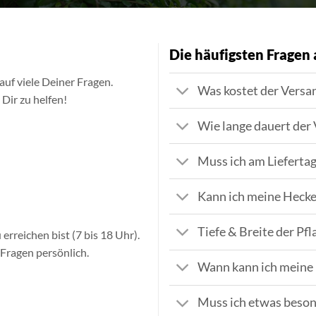
Die häufigsten Fragen 
uf viele Deiner Fragen.
Was kostet der Versa
 Dir zu helfen!
Wie lange dauert der
Muss ich am Lieferta
Kann ich meine Hecke
Tiefe & Breite der Pf
erreichen bist (7 bis 18 Uhr).
 Fragen persönlich.
Wann kann ich meine 
Muss ich etwas beson