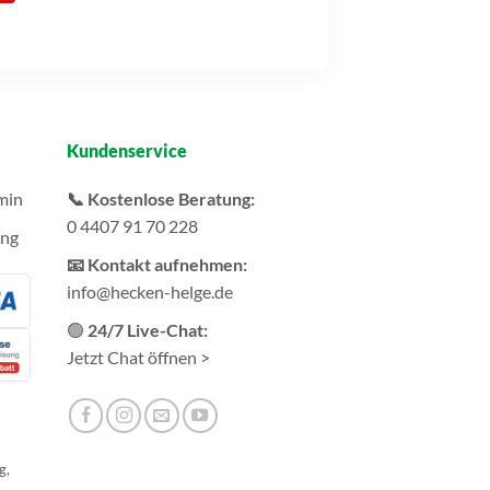
Kundenservice
min
📞 Kostenlose Beratung:
0 4407 91 70 228
ung
📧 Kontakt aufnehmen:
info@hecken-helge.de
🟢
24/7 Live-Chat:
Jetzt Chat öffnen >
g,