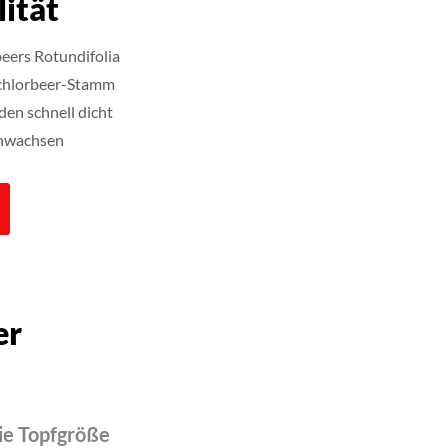
ität
eers Rotundifolia
schlorbeer-Stamm
en schnell dicht
Anwachsen
er
ie Topfgröße