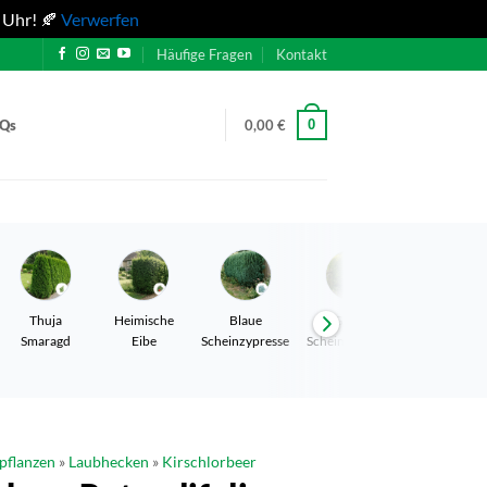
 Uhr! 🍂
Verwerfen
Häufige Fragen
Kontakt
0
AQs
0,00
€
Thuja
Heimische
Blaue
Gelbe
Leyland
Smaragd
Eibe
Scheinzypresse
Scheinzypresse
Zypresse
pflanzen
»
Laubhecken
»
Kirschlorbeer