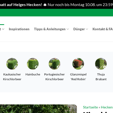
att auf Helges Hecken! 🔥
Nur noch bis Montag 10.08. um 23:59
t
Inspirationen
Tipps & Anleitungen
Dünger
Kontakt & F
Kaukasischer
Hainbuche
Portugiesischer
Glanzmispel
Thuja
Kirschlorbeer
Kirschlorbeer
'Red Robin'
Brabant
Startseite
»
Hecken