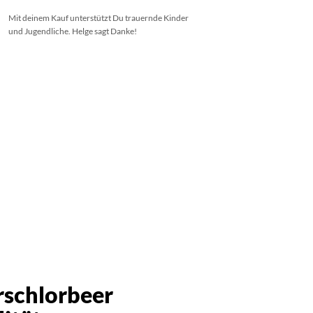
Mit deinem Kauf unterstützt Du trauernde Kinder
und Jugendliche. Helge sagt Danke!
rschlorbeer