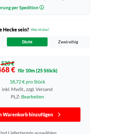
erung per Spedition
ie Hecke sein?
Was ist das?
Dicht
Zweireihig
520 €
468 €
für 10m (25 Stück)
18,72 € pro Stück
inkl. MwSt., zzgl. Versand
PLZ:
Bearbeiten
 Warenkorb hinzufügen
Und Liefertermin auswählen