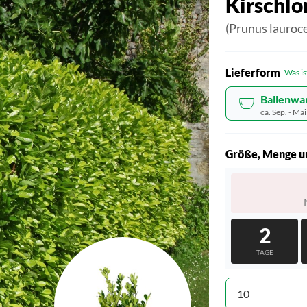
Kirschlo
(Prunus lauroc
Lieferform
Was is
Ballenwa
ca. Sep. - Mai
Größe, Menge u
2
TAGE