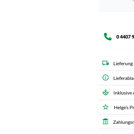
0 4407 
Lieferun
Lieferabla
Inklusive
Helge’s 
Zahlungsm