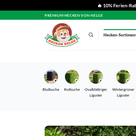
🔥 10% Ferien-Rab
Zum
PREMIUM HECKEN VON HELGE
Inhalt
springen
Hecken-Sortimen
Blutbuche
Rotbuche
Ovalblättriger
Wintergrüner
Liguster
Liguster