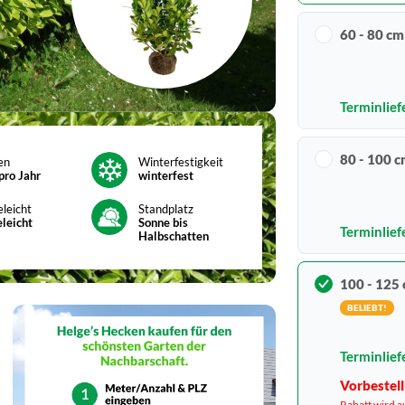
60 - 80 cm
Terminlief
80 - 100 
en
Winterfestigkeit
pro Jahr
winterfest
eleicht
Standplatz
eleicht
Sonne bis
Terminlief
Halbschatten
100 - 125
BELIEBT!
Terminlief
Vorbestell
Rabatt wird a