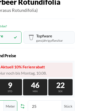
rbeer Rotundifolia
erasus Rotundifolia)
t das?
re
Topfware
ganzjährig pflanzbar
nd Preise
Aktuell 10% Ferienrabatt
Nur noch bis Montag, 10.08.
9
46
21
STD
MIN
SEK
Meter
Stück