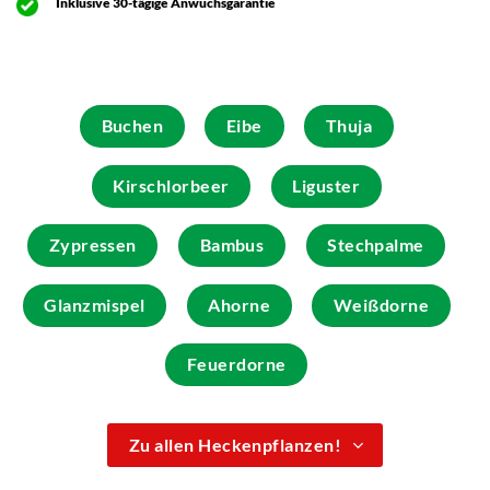
Inklusive 30-tägige Anwuchsgarantie
Buchen
Eibe
Thuja
Kirschlorbeer
Liguster
Zypressen
Bambus
Stechpalme
Glanzmispel
Ahorne
Weißdorne
Feuerdorne
Zu allen Heckenpflanzen!