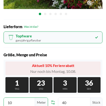
Lieferform
Was ist das?
Topfware
ganzjährig pflanzbar
Größe, Menge und Preise
Aktuell 10% Ferienrabatt
Nur noch bis Montag, 10.08.
1
23
3
34
TAG
STD
MIN
SEK
Meter
Stück