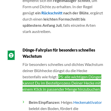
empfiehlt sich ein
regelmäßiger Schnitt
, um
Form und Dichte zu erhalten. In der Regel
genügt
ein
Rückschnitt
nach der Blüte
, ergänzt
durch einen
leichten Formschnitt bis
spätestens Anfang Juli
, falls einzelne Arten
stark austreiben.
Dünge-Fahrplan für besonders schnelles
Wachstum
Für besonders schnelles und dichtes Wachstum
deiner Blühhecke düngst du die Hecke
bestenfalls wie folgt:
PS: alle wichtigen Dünger
kannst Du im Bestellprozess Deiner Hecke mit
einem Klick in passender Menge hinzubuchen.
Beim Einpflanzen
: Helges
Heckenaktivator
belebt den Boden, fördert die