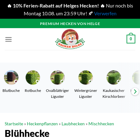
🔥 10% Ferien-Rabatt auf Helges Hecken! 🔥
Nur noch bis
Montag 10.08. um 23:59 Uhr! 🍂
Verwerfen
Zum
PREMIUM HECKEN VON HELGE
Inhalt
springen
0
Blutbuche
Rotbuche
Ovalblättriger
Wintergrüner
Kaukasischer
Hain
Liguster
Liguster
Kirschlorbeer
Startseite
»
Heckenpflanzen
»
Laubhecken
»
Mischhecken
Blühhecke