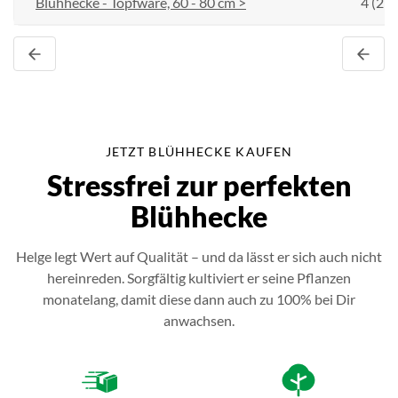
Blühhecke - Topfware, 60 - 80 cm >
4 (25 
JETZT BLÜHHECKE KAUFEN
Stressfrei zur perfekten
Blühhecke
Helge legt Wert auf Qualität – und da lässt er sich auch nicht
hereinreden. Sorgfältig kultiviert er seine Pflanzen
monatelang, damit diese dann auch zu 100% bei Dir
anwachsen.