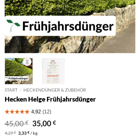
START
/
HECKENDÜNGER & ZUBEHÖR
Hecken Helge Frühjahrsdünger
Ursprünglicher
Aktueller
45,00
35,00
€
€
Preis
Preis
4,29
€
3,33
€
/
kg
war:
ist: