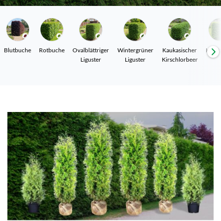
Blutbuche
Rotbuche
Ovalblättriger
Wintergrüner
Kaukasischer
Hain
Liguster
Liguster
Kirschlorbeer