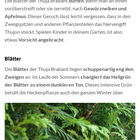
Die Blätter der Thuja Brabant
duften
, wenn man an ihnen
vorüberstreift oder sie zerreibt, nach
Gewürznelken und
Apfelmus
. Dieser Geruch lässt leicht vergessen, dass in den
Zweigspitzen und anderen Pflanzenteilen das Nervengift
Thujon steckt. Spielen Kinder in deinem Garten, ist also
etwas
Vorsicht angebracht
.
Blätter
Die
Blätter
der Thuja Brabant liegen
schuppenartig eng den
Zweigen
an. Im Laufe der Sommers
changiert das Hellgrün
der Blätter zu einem dunkleren Ton
. Dieses intensive Grün
behält die Heckenpflanze auch den ganzen Winter über.