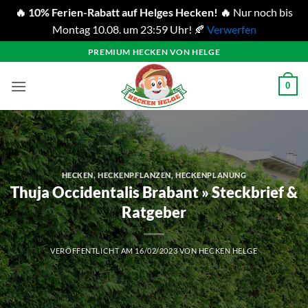
🔥 10% Ferien-Rabatt auf Helges Hecken! 🔥
Nur noch bis
Montag 10.08. um 23:59 Uhr! 🍂
Verwerfen
Zum
PREMIUM HECKEN VON HELGE
Inhalt
springen
0
HECKEN
,
HECKENPFLANZEN
,
HECKENPLANUNG
Thuja Occidentalis Brabant » Steckbrief &
Ratgeber
VERÖFFENTLICHT AM
16/02/2023
VON
HECKEN HELGE