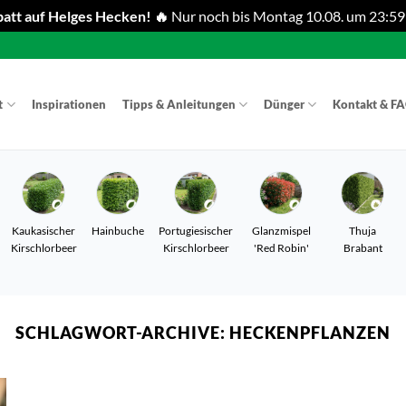
att auf Helges Hecken! 🔥
Nur noch bis Montag 10.08. um 23:59
t
Inspirationen
Tipps & Anleitungen
Dünger
Kontakt & F
Kaukasischer
Hainbuche
Portugiesischer
Glanzmispel
Thuja
Kirschlorbeer
Kirschlorbeer
'Red Robin'
Brabant
SCHLAGWORT-ARCHIVE:
HECKENPFLANZEN