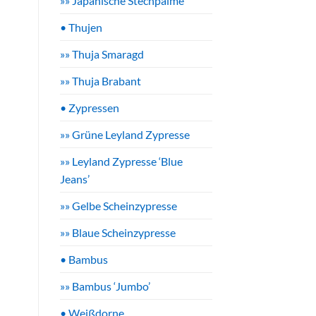
»» Japanische Stechpalme
• Thujen
»» Thuja Smaragd
»» Thuja Brabant
• Zypressen
»» Grüne Leyland Zypresse
»» Leyland Zypresse ‘Blue
Jeans’
»» Gelbe Scheinzypresse
»» Blaue Scheinzypresse
• Bambus
»» Bambus ‘Jumbo’
• Weißdorne