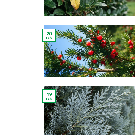
20
Feb.
19
Feb.