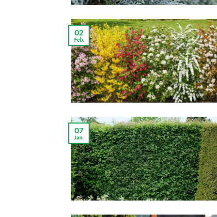
02
Feb.
07
Jan.