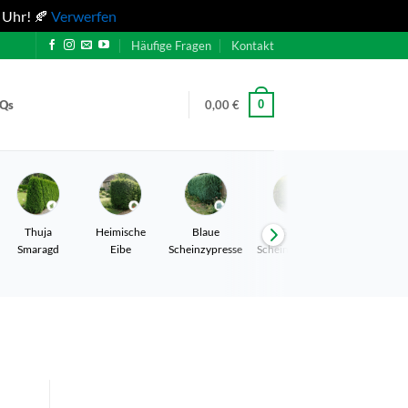
 Uhr! 🍂
Verwerfen
Häufige Fragen
Kontakt
0
AQs
0,00
€
Thuja
Heimische
Blaue
Gelbe
Leyland
Smaragd
Eibe
Scheinzypresse
Scheinzypresse
Zypresse