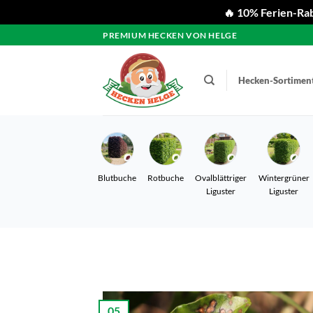
🔥 10% Ferien-Rab
Zum
PREMIUM HECKEN VON HELGE
Inhalt
springen
Hecken-Sortimen
Blutbuche
Rotbuche
Ovalblättriger
Wintergrüner
Liguster
Liguster
05