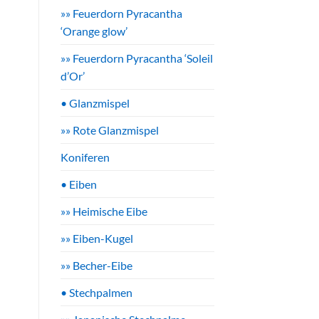
»» Feuerdorn Pyracantha
‘Orange glow’
»» Feuerdorn Pyracantha ‘Soleil
d’Or’
• Glanzmispel
»» Rote Glanzmispel
Koniferen
• Eiben
»» Heimische Eibe
»» Eiben-Kugel
»» Becher-Eibe
• Stechpalmen