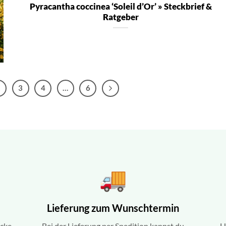
Pyracantha coccinea ‘Soleil d’Or’ » Steckbrief &
Ratgeber
2
3
4
…
6
Lieferung zum Wunschtermin
ecke
Bei der Lieferung per Spedition kannst du
H