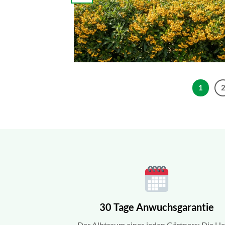
1
30 Tage Anwuchsgarantie
Der Albtraum eines jeden Gärtners: Die H