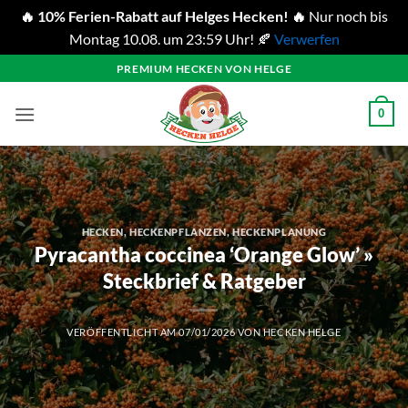
🔥 10% Ferien-Rabatt auf Helges Hecken! 🔥
Nur noch bis
Montag 10.08. um 23:59 Uhr! 🍂
Verwerfen
Zum
PREMIUM HECKEN VON HELGE
Inhalt
springen
0
HECKEN
,
HECKENPFLANZEN
,
HECKENPLANUNG
Pyracantha coccinea ‘Orange Glow’ »
Steckbrief & Ratgeber
VERÖFFENTLICHT AM
07/01/2026
VON
HECKEN HELGE