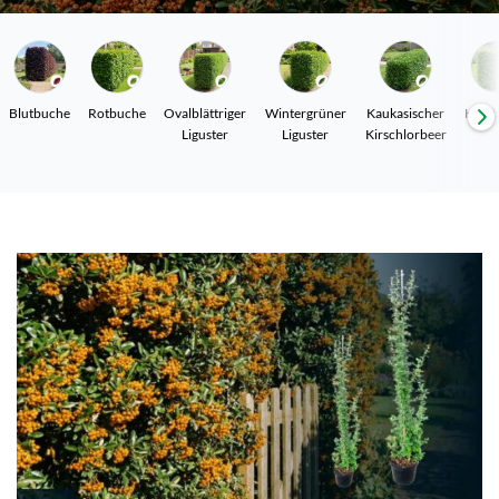
Blutbuche
Rotbuche
Ovalblättriger
Wintergrüner
Kaukasischer
Hain
Liguster
Liguster
Kirschlorbeer