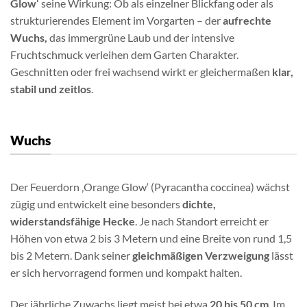
Glow‘
seine Wirkung: Ob als einzelner Blickfang oder als
strukturierendes Element im Vorgarten – der
aufrechte
Wuchs,
das immergrüne Laub und der intensive
Fruchtschmuck verleihen dem Garten Charakter.
Geschnitten oder frei wachsend wirkt er gleichermaßen
klar,
stabil und zeitlos
.
Wuchs
Der Feuerdorn ‚Orange Glow‘ (Pyracantha coccinea) wächst
zügig und entwickelt eine besonders
dichte,
widerstandsfähige Hecke
. Je nach Standort erreicht er
Höhen von etwa 2 bis 3 Metern und eine Breite von rund 1,5
bis 2 Metern. Dank seiner
gleichmäßigen Verzweigung
lässt
er sich hervorragend formen und kompakt halten.
Der jährliche Zuwachs liegt meist bei etwa
20 bis 50 cm
. Im