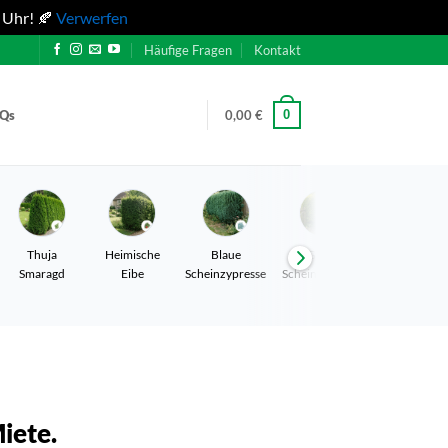
 Uhr! 🍂
Verwerfen
Häufige Fragen
Kontakt
0
AQs
0,00
€
Thuja
Heimische
Blaue
Gelbe
Leyland
Smaragd
Eibe
Scheinzypresse
Scheinzypresse
Zypresse
iete.