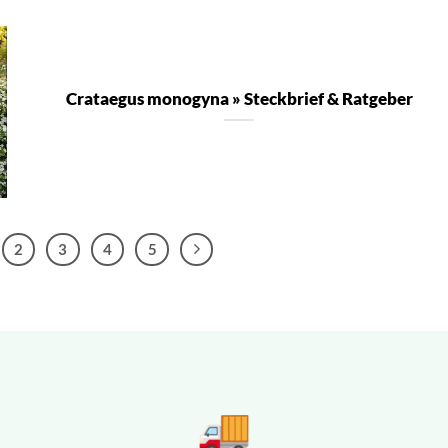
Crataegus monogyna » Steckbrief & Ratgeber
2
3
4
5