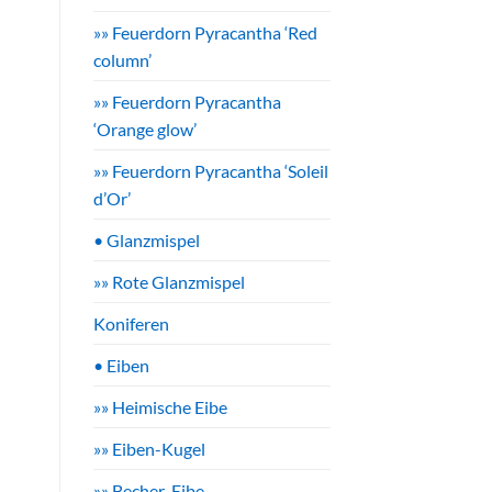
»» Feuerdorn Pyracantha ‘Red
column’
»» Feuerdorn Pyracantha
‘Orange glow’
»» Feuerdorn Pyracantha ‘Soleil
d’Or’
• Glanzmispel
»» Rote Glanzmispel
Koniferen
• Eiben
»» Heimische Eibe
»» Eiben-Kugel
»» Becher-Eibe