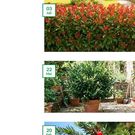
03
Juli
22
Mai
20
Feb.