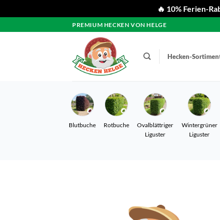
🔥 10% Ferien-Rab
Zum
PREMIUM HECKEN VON HELGE
Inhalt
springen
Hecken-Sortimen
Blutbuche
Rotbuche
Ovalblättriger
Wintergrüner
Liguster
Liguster