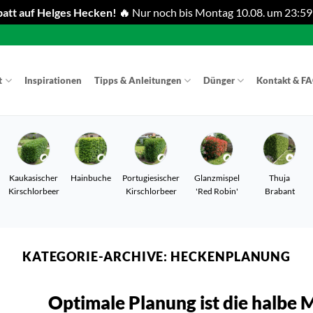
att auf Helges Hecken! 🔥
Nur noch bis Montag 10.08. um 23:59
t
Inspirationen
Tipps & Anleitungen
Dünger
Kontakt & F
Kaukasischer
Hainbuche
Portugiesischer
Glanzmispel
Thuja
Kirschlorbeer
Kirschlorbeer
'Red Robin'
Brabant
KATEGORIE-ARCHIVE:
HECKENPLANUNG
Optimale Planung ist die halbe M