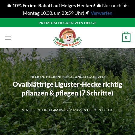
🔥 10% Ferien-Rabatt auf Helges Hecken! 🔥
Nur noch bis
Montag 10.08. um 23:59 Uhr! 🍂
Verwerfen
Zum
PREMIUM HECKEN VON HELGE
Inhalt
springen
0
HECKEN
,
HECKENPFLEGE
,
UNCATEGORIZED
Ovalblättrige Liguster-Hecke richtig
pflanzen & pflegen (7 Schritte)
VERÖFFENTLICHT AM
09/02/2023
VON
HECKEN HELGE