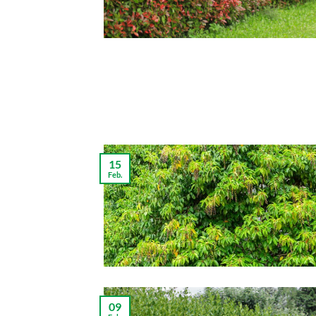
15
Feb.
09