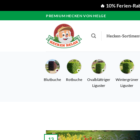
🔥 10% Ferien-Rab
Zum
PREMIUM HECKEN VON HELGE
Inhalt
springen
Hecken-Sortimen
Blutbuche
Rotbuche
Ovalblättriger
Wintergrüner
Liguster
Liguster
13