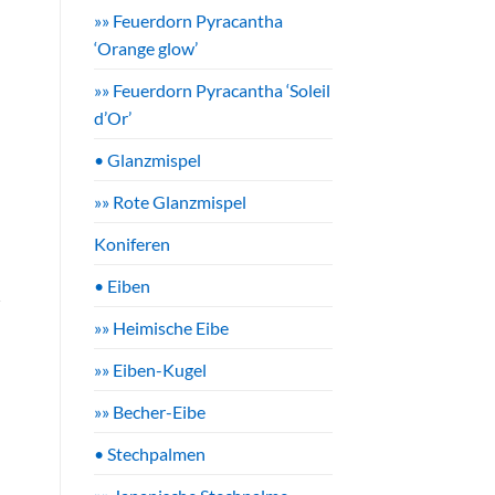
»» Feuerdorn Pyracantha
‘Orange glow’
»» Feuerdorn Pyracantha ‘Soleil
d’Or’
• Glanzmispel
»» Rote Glanzmispel
Koniferen
• Eiben
»» Heimische Eibe
»» Eiben-Kugel
»» Becher-Eibe
• Stechpalmen