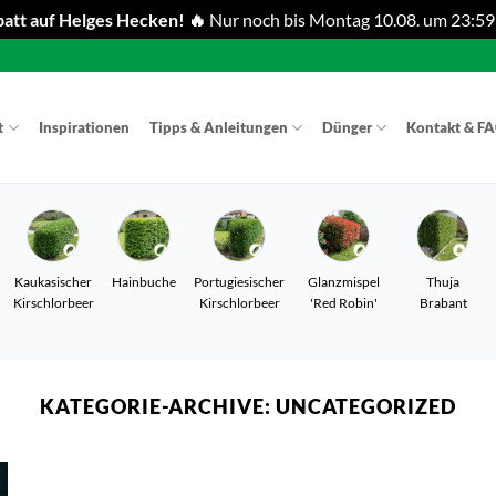
att auf Helges Hecken! 🔥
Nur noch bis Montag 10.08. um 23:59
t
Inspirationen
Tipps & Anleitungen
Dünger
Kontakt & F
Kaukasischer
Hainbuche
Portugiesischer
Glanzmispel
Thuja
Kirschlorbeer
Kirschlorbeer
'Red Robin'
Brabant
KATEGORIE-ARCHIVE:
UNCATEGORIZED