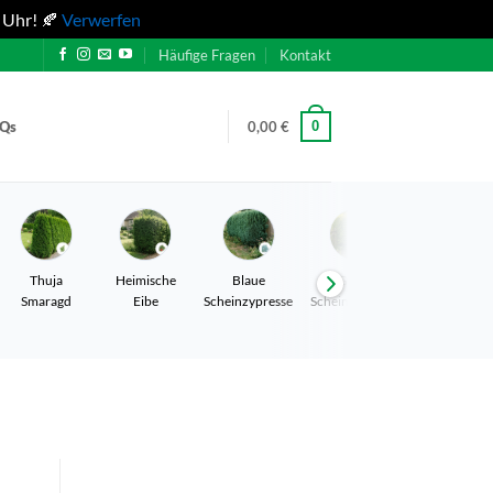
 Uhr! 🍂
Verwerfen
Häufige Fragen
Kontakt
0
AQs
0,00
€
Thuja
Heimische
Blaue
Gelbe
Leyland
Smaragd
Eibe
Scheinzypresse
Scheinzypresse
Zypresse