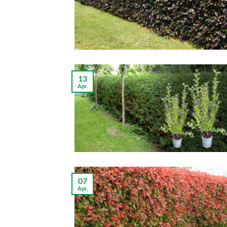
13
Apr.
07
Apr.