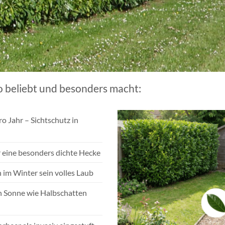
o beliebt und besonders macht:
o Jahr – Sichtschutz in
r eine besonders dichte Hecke
 im Winter sein volles Laub
n Sonne wie Halbschatten