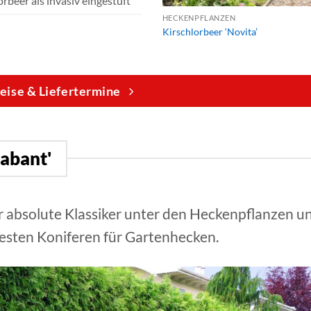
rbeer als invasiv eingestuft
HECKENPFLANZEN
Kirschlorbeer ‘Novita’
eise & Liefertermine
rabant'
r absolute Klassiker unter den Heckenpflanzen u
testen Koniferen für Gartenhecken.