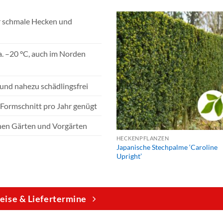
r schmale Hecken und
a. –20 °C, auch im Norden
und nahezu schädlingsfrei
n Formschnitt pro Jahr genügt
nen Gärten und Vorgärten
HECKENPFLANZEN
Japanische Stechpalme ‘Caroline
Upright’
eise & Liefertermine