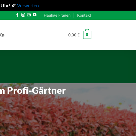
 Uhr! 🍂
Verwerfen
Häufige Fragen
Kontakt
0
AQs
0,00
€
m Profi-Gärtner