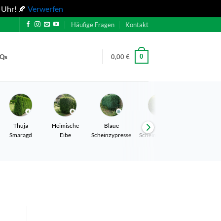
 Uhr! 🍂
Verwerfen
Häufige Fragen
Kontakt
0
AQs
0,00
€
Thuja
Heimische
Blaue
Gelbe
Leyland
Smaragd
Eibe
Scheinzypresse
Scheinzypresse
Zypresse