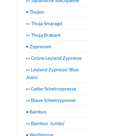
»» Japanische Stechpalme
• Thujen
»» Thuja Smaragd
»» Thuja Brabant
• Zypressen
»» Grüne Leyland Zypresse
»» Leyland Zypresse ‘Blue
Jeans’
»» Gelbe Scheinzypresse
»» Blaue Scheinzypresse
• Bambus
»» Bambus ‘Jumbo’
• Weißdorne