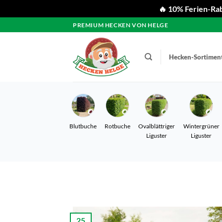
🔥 10% Ferien-Rab
Zum
PREMIUM HECKEN VON HELGE
Inhalt
springen
Hecken-Sortimen
Blutbuche
Rotbuche
Ovalblättriger
Wintergrüner
Liguster
Liguster
25