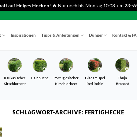
att auf Helges Hecken! 🔥
Nur noch bis Montag 10.08. um 23:59
t
Inspirationen
Tipps & Anleitungen
Dünger
Kontakt & F
Kaukasischer
Hainbuche
Portugiesischer
Glanzmispel
Thuja
Kirschlorbeer
Kirschlorbeer
'Red Robin'
Brabant
SCHLAGWORT-ARCHIVE:
FERTIGHECKE