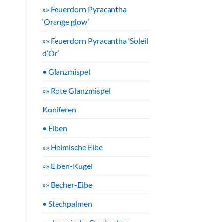
»» Feuerdorn Pyracantha
‘Orange glow’
»» Feuerdorn Pyracantha ‘Soleil
d’Or’
• Glanzmispel
»» Rote Glanzmispel
Koniferen
• Eiben
»» Heimische Eibe
»» Eiben-Kugel
»» Becher-Eibe
• Stechpalmen