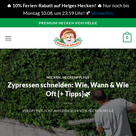
🔥 10% Ferien-Rabatt auf Helges Hecken! 🔥
Nur noch bis
Montag 10.08. um 23:59 Uhr! 🍂
Verwerfen
Zum
PREMIUM HECKEN VON HELGE
Inhalt
springen
0
HECKEN
,
HECKENPFLEGE
Zypressen schneiden: Wie, Wann & Wie
Oft [+ Tipps]🌿
VERÖFFENTLICHT AM
02/04/2024
VON
HECKEN HELGE