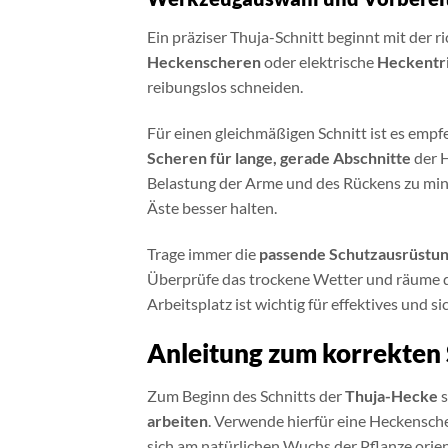
Ein präziser Thuja-Schnitt beginnt mit der 
Heckenscheren
oder elektrische
Heckentr
reibungslos schneiden.
Für einen gleichmäßigen Schnitt ist es emp
Scheren für lange, gerade Abschnitte
der H
Belastung der Arme und des Rückens zu mini
Äste besser halten.
Trage immer die
passende Schutzausrüstu
Überprüfe das trockene Wetter und räume de
Arbeitsplatz ist wichtig für effektives und 
Anleitung zum korrekten
Zum Beginn des Schnitts der
Thuja-Hecke
s
arbeiten
. Verwende hierfür eine Heckensche
sich am natürlichen Wuchs der Pflanze orien