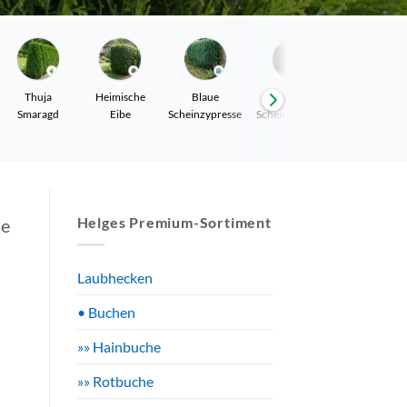
Thuja
Heimische
Blaue
Gelbe
Leyland
Smaragd
Eibe
Scheinzypresse
Scheinzypresse
Zypresse
Helges Premium-Sortiment
ne
Laubhecken
• Buchen
»» Hainbuche
»» Rotbuche