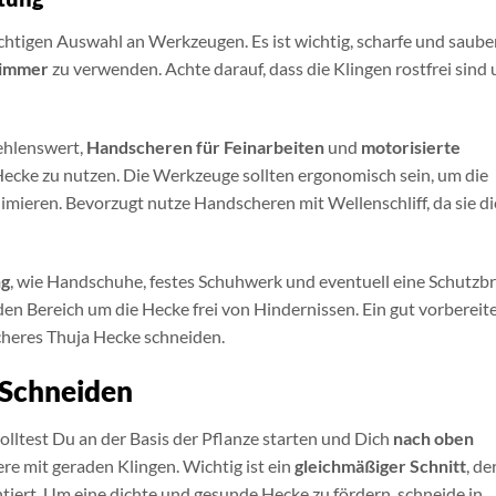
richtigen Auswahl an Werkzeugen. Es ist wichtig, scharfe und saube
immer
zu verwenden. Achte darauf, dass die Klingen rostfrei sind
fehlenswert,
Handscheren für Feinarbeiten
und
motorisierte
ecke zu nutzen. Die Werkzeuge sollten ergonomisch sein, um die
mieren. Bevorzugt nutze Handscheren mit Wellenschliff, da sie di
ng
, wie Handschuhe, festes Schuhwerk und eventuell eine Schutzbri
n Bereich um die Hecke frei von Hindernissen. Ein gut vorbereit
sicheres Thuja Hecke schneiden.
 Schneiden
olltest Du an der Basis der Pflanze starten und Dich
nach oben
re mit geraden Klingen. Wichtig ist ein
gleichmäßiger Schnitt
, de
tiert. Um eine dichte und gesunde Hecke zu fördern, schneide in