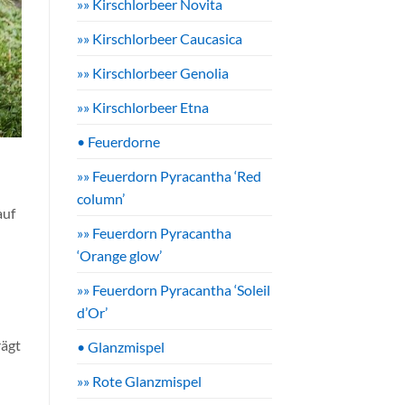
»» Kirschlorbeer Novita
»» Kirschlorbeer Caucasica
»» Kirschlorbeer Genolia
»» Kirschlorbeer Etna
• Feuerdorne
»» Feuerdorn Pyracantha ‘Red
column’
auf
»» Feuerdorn Pyracantha
‘Orange glow’
»» Feuerdorn Pyracantha ‘Soleil
d’Or’
rägt
• Glanzmispel
»» Rote Glanzmispel