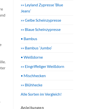
»» Leyland Zypresse ‘Blue
re
Jeans’
 und
»» Gelbe Scheinzypresse
»» Blaue Scheinzypresse
• Bambus
e
»» Bambus ‘Jumbo’
• Weißdorne
lle.
»» Eingriffeliger Weißdorn
eter
• Mischhecken
»» Blühhecke
Alle Sorten im Vergleich!
r
Anleitungen