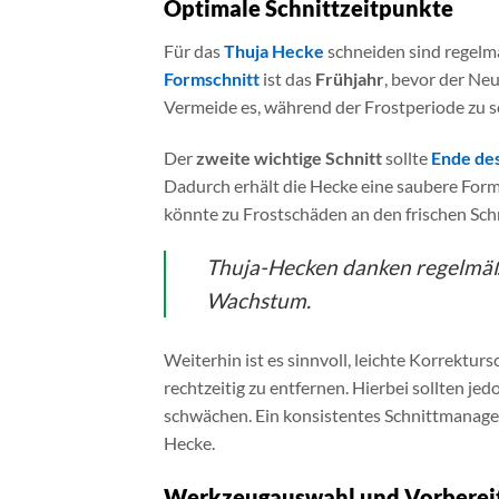
Optimale Schnittzeitpunkte
Für das
Thuja Hecke
schneiden sind regelm
Formschnitt
ist das
Frühjahr
, bevor der Ne
Vermeide es, während der Frostperiode zu 
Der
zweite wichtige Schnitt
sollte
Ende de
Dadurch erhält die Hecke eine saubere Form
könnte zu Frostschäden an den frischen Schn
Thuja-Hecken danken regelmäß
Wachstum.
Weiterhin ist es sinnvoll, leichte Korrek
rechtzeitig zu entfernen. Hierbei sollten je
schwächen. Ein konsistentes Schnittmanagem
Hecke.
Werkzeugauswahl und Vorberei