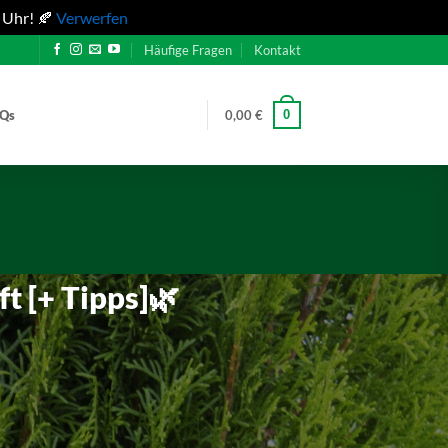
 Uhr! 🍂
Verwerfen
Häufige Fragen
Kontakt
0
AQs
0,00
€
 [+ Tipps]🌿