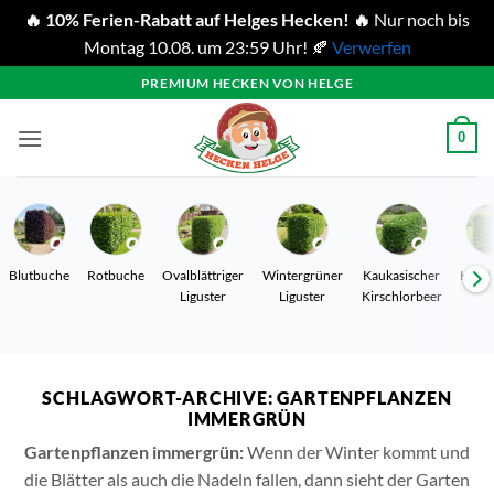
🔥 10% Ferien-Rabatt auf Helges Hecken! 🔥
Nur noch bis
Montag 10.08. um 23:59 Uhr! 🍂
Verwerfen
Zum
PREMIUM HECKEN VON HELGE
Inhalt
springen
0
Blutbuche
Rotbuche
Ovalblättriger
Wintergrüner
Kaukasischer
Hain
Liguster
Liguster
Kirschlorbeer
SCHLAGWORT-ARCHIVE:
GARTENPFLANZEN
IMMERGRÜN
Gartenpflanzen immergrün:
Wenn der Winter kommt und
die Blätter als auch die Nadeln fallen, dann sieht der Garten