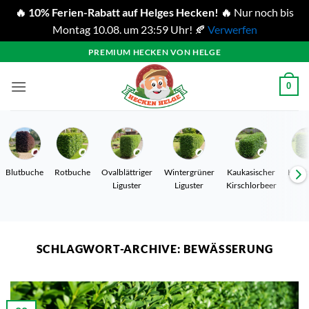
🔥 10% Ferien-Rabatt auf Helges Hecken! 🔥
Nur noch bis
Montag 10.08. um 23:59 Uhr! 🍂
Verwerfen
Zum
PREMIUM HECKEN VON HELGE
Inhalt
springen
0
Blutbuche
Rotbuche
Ovalblättriger
Wintergrüner
Kaukasischer
Hain
Liguster
Liguster
Kirschlorbeer
SCHLAGWORT-ARCHIVE:
BEWÄSSERUNG