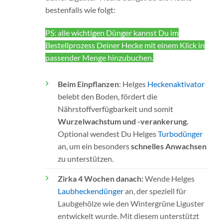
bestenfalls wie folgt:
PS: alle wichtigen Dünger kannst Du im
Bestellprozess Deiner Hecke mit einem Klick in
passender Menge hinzubuchen.
Beim Einpflanzen
: Helges
Heckenaktivator
belebt den Boden, fördert die
Nährstoffverfügbarkeit und somit
Wurzelwachstum und -verankerung.
Optional wendest Du Helges
Turbodünger
an, um ein besonders
schnelles Anwachsen
zu unterstützen.
Zirka 4 Wochen danach:
Wende Helges
Laubheckendünger
an, der speziell für
Laubgehölze wie den Wintergrüne Liguster
entwickelt wurde. Mit diesem unterstützt