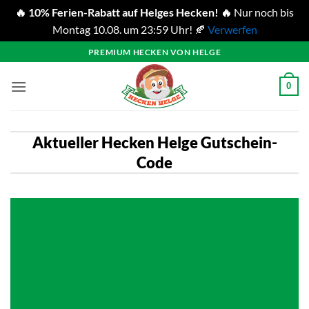
🔥 10% Ferien-Rabatt auf Helges Hecken! 🔥
Nur noch bis
Montag 10.08. um 23:59 Uhr! 🍂
Verwerfen
Zum
PREMIUM HECKEN VON HELGE
Inhalt
springen
0
Aktueller Hecken Helge Gutschein-
Code