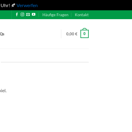
 Uhr! 🍂
Verwerfen
Häufige Fragen
Kontakt
0
AQs
0,00
€
iel.