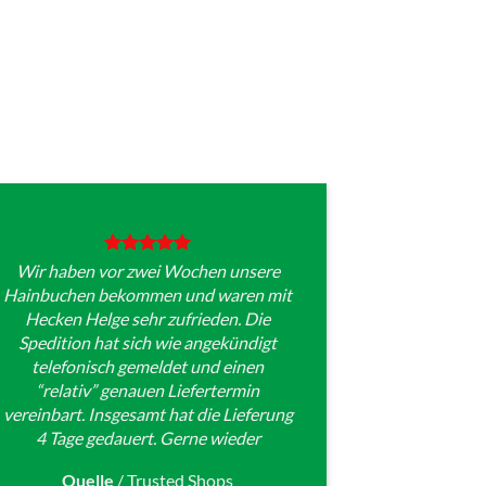
Wir haben vor zwei Wochen unsere
Hainbuchen bekommen und waren mit
Hecken Helge sehr zufrieden. Die
Spedition hat sich wie angekündigt
telefonisch gemeldet und einen
“relativ” genauen Liefertermin
vereinbart. Insgesamt hat die Lieferung
4 Tage gedauert. Gerne wieder
Quelle
/
Trusted Shops