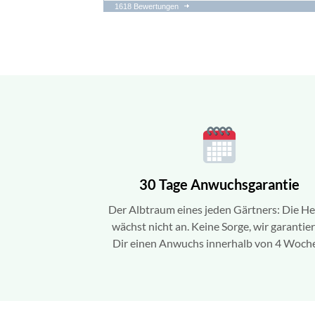
1618 Bewertungen
25.07.26
▼
Pflanzen im besten
Schnelle 
Zustand, toller
Produkt
Kundenservice
16.07.26
▼
Was uns besonders
Pflanzen 
gefallen hat: Die Lieferung
Top. Bei 
verlief absolut reibungslos,
hatten wi
pünktlich und professionell.
Schädling
Die Qualitä…
wurden 2
30 Tage Anwuchsgarantie
Der Albtraum eines jeden Gärtners: Die H
wächst nicht an. Keine Sorge, wir garantie
Dir einen Anwuchs innerhalb von 4 Woch