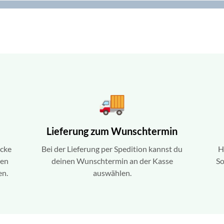
25.07.26
19.07.26
16.07.2
▼
▼
Lieferung Top
Die Lieferung war zeitig und
Bestellung einfach
zuverlässig. Ich werde den
.......Lieferung positiv
Dünger im Herbst benutzen
freundlich.........und dr
von daher kann jetzt zu
wochen später (also b
dem Prod…
dahin ) alles s…
15.07.26
▼
und Dünger, alles
unserer Hecke
r im Frühjahr einen
sbefall und
 x Mal …
Lieferung zum Wunschtermin
ecke
Bei der Lieferung per Spedition kannst du
H
ren
deinen Wunschtermin an der Kasse
So
en.
auswählen.