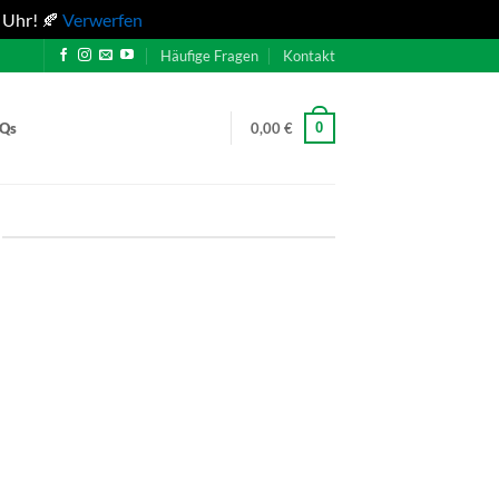
 Uhr! 🍂
Verwerfen
Häufige Fragen
Kontakt
0
AQs
0,00
€