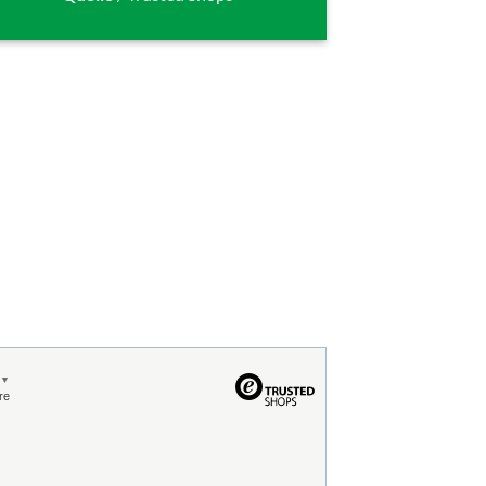
6
▼
re